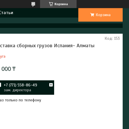
Корзина
Статьи
Корзина
Код:
153
ставка сборных грузов Испания- Алматы
уга
 000 ₸
+7 (771) 558-86-49
зам. директора
аз только по телефону