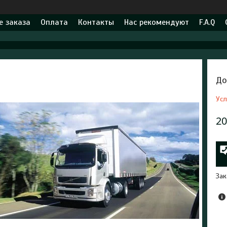
 заказа
Оплата
Контакты
Нас рекомендуют
F.A.Q
До
Усл
20
Зак