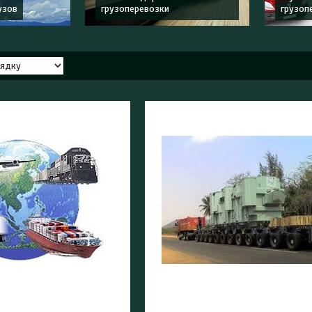
узов
грузоперевозки
грузоп