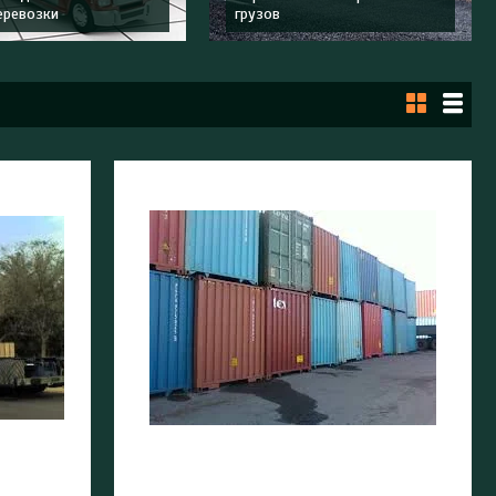
еревозки
грузов