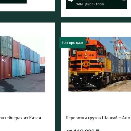
зам. директора
Топ продаж
онтейнерах из Китая
Перевозки грузов Шанхай - Ал