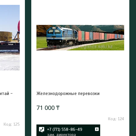
итай -
Железнодорожные перевозки
71 000 ₸
124
125
+7 (771) 558-86-49
зам. директора