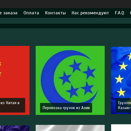
 заказа
Оплата
Контакты
Нас рекомендуют
F.A.Q
 из Китая в
Грузоп
Перевозка грузов из Азии
Казахс