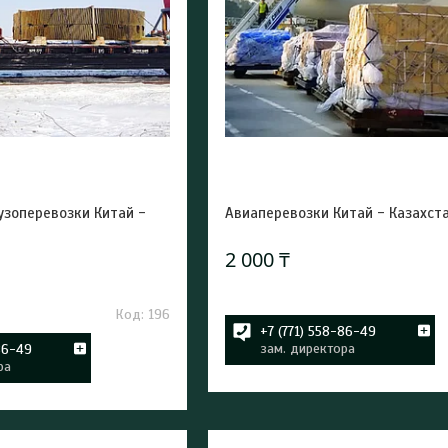
узоперевозки Китай -
Авиаперевозки Китай - Казахст
2 000 ₸
196
+7 (771) 558-86-49
зам. директора
86-49
ра