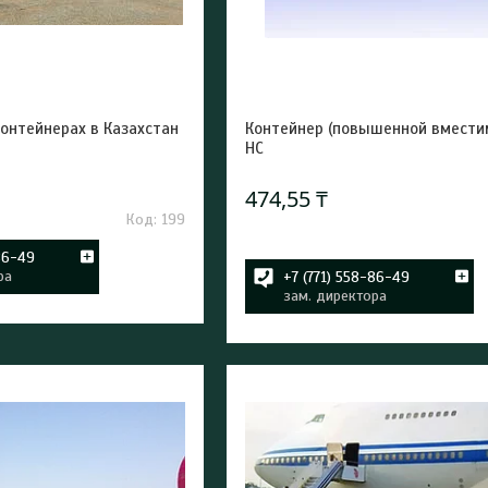
контейнерах в Казахстан
Контейнер (повышенной вмести
НС
474,55 ₸
199
86-49
ра
+7 (771) 558-86-49
зам. директора