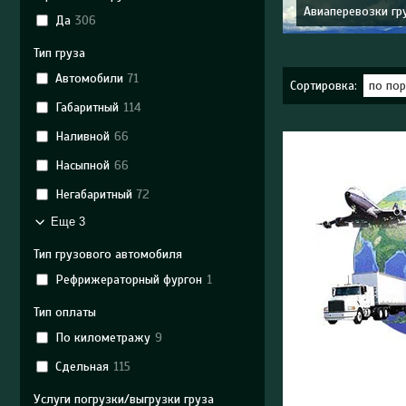
Авиаперевозки гр
Да
306
Тип груза
Автомобили
71
Габаритный
114
Наливной
66
Насыпной
66
Негабаритный
72
Еще 3
Тип грузового автомобиля
Рефрижераторный фургон
1
Тип оплаты
По километражу
9
Сдельная
115
Услуги погрузки/выгрузки груза