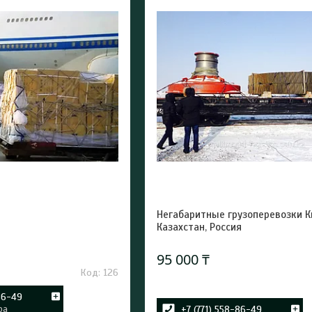
Негабаритные грузоперевозки К
Казахстан, Россия
95 000 ₸
126
86-49
ра
+7 (771) 558-86-49