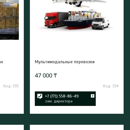
ан
Мультимодальные перевозки
47 000 ₸
195
194
+7 (771) 558-86-49
зам. директора