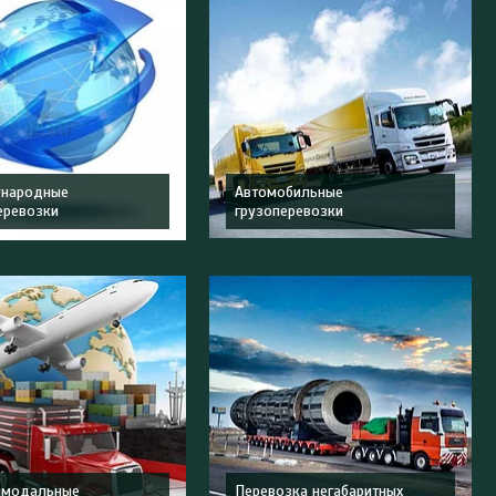
народные
Автомобильные
еревозки
грузоперевозки
имодальные
Перевозка негабаритных