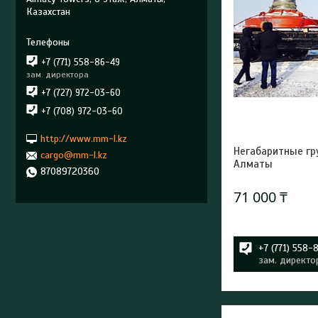
Казахстан
+7 (771) 558-86-49
зам. директора
+7 (727) 972-03-60
+7 (708) 972-03-60
http://www.mm-l.kz
Негабаритные гр
cargo@mm-l.kz
Алматы
87089720360
71 000 ₸
+7 (771) 558-
зам. директо