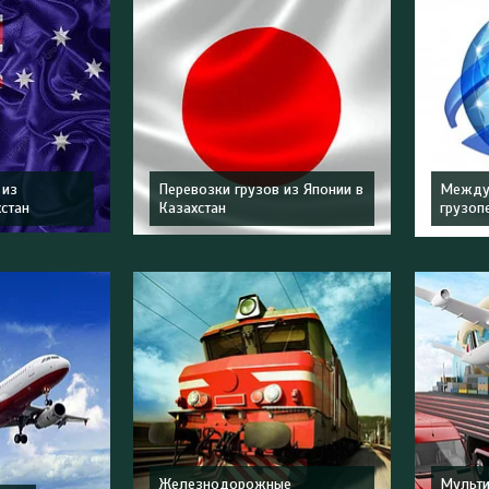
 из
Перевозки грузов из Японии в
Между
хстан
Казахстан
грузоп
Железнодорожные
Мульт