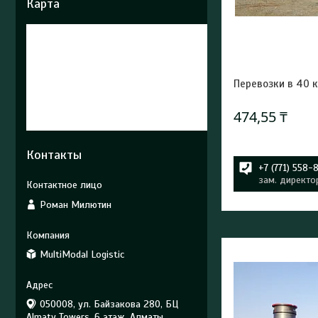
Карта
Перевозки в 40 
474,55 ₸
Контакты
+7 (771) 558-
зам. директо
Роман Милютин
MultiModal Logistic
050008, ул. Байзакова 280, БЦ
Almaty Towers, 6 этаж, Алматы,