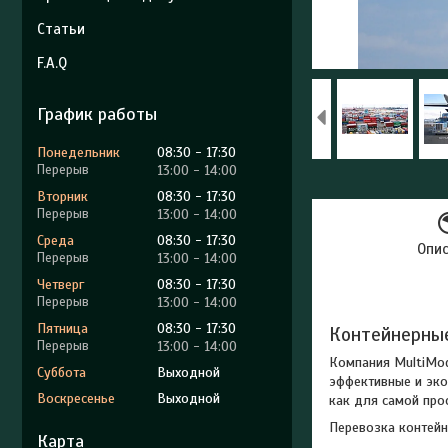
Статьи
F.A.Q
График работы
Понедельник
08:30
17:30
13:00
14:00
Вторник
08:30
17:30
13:00
14:00
Среда
08:30
17:30
Опи
13:00
14:00
Четверг
08:30
17:30
13:00
14:00
Пятница
08:30
17:30
Контейнерны
13:00
14:00
Компания MultiMod
Суббота
Выходной
эффективные и эко
Воскресенье
Выходной
как для самой про
Перевозка контейн
Карта