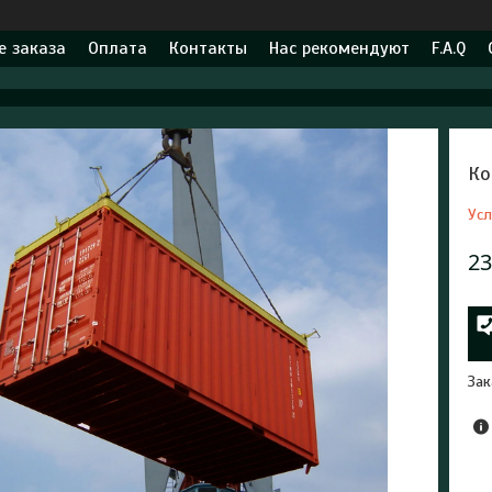
 заказа
Оплата
Контакты
Нас рекомендуют
F.A.Q
Ко
Усл
23
Зак