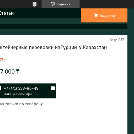
Корзина
Статьи
Корзина
Код:
213
нтейнерные перевозки изТурции в Казахстан
уга
7 000 ₸
+7 (771) 558-86-49
зам. директора
аз только по телефону