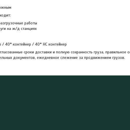
рожным
ходит:
разгрузочные работы
уги на ж/д станциях
р / 40* контейнер / 40* НС контейнер
гласованные сроки доставки и полную сохранность груза, правильное 
ельных документов, ежедневное слежение за продвижением грузов.