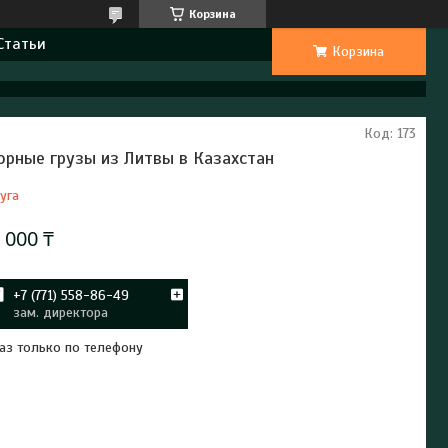
Корзина
Статьи
Корзина
Код:
173
орные грузы из Литвы в Казахстан
уга
 000 ₸
+7 (771) 558-86-49
зам. директора
аз только по телефону