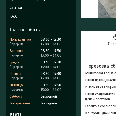
Статьи
F.A.Q
График работы
Понедельник
08:30
17:30
Опи
13:00
14:00
Вторник
08:30
17:30
13:00
14:00
Среда
08:30
17:30
Перевозка сб
13:00
14:00
MultiModal Logist
Четверг
08:30
17:30
13:00
14:00
Наши преимуществ
Пятница
08:30
17:30
Высокая квалифик
13:00
14:00
Наши специалисты 
Суббота
Выходной
цепей поставок.
Воскресенье
Выходной
Гарантия соблюден
Контроль движения
Карта