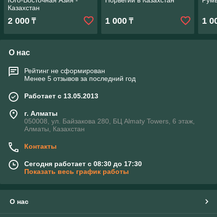
Юго-Восточная Азия -
Норвегии в Казахстан
Румы
Казахстан
2 000
1 000
1 0
₸
₸
О нас
Рейтинг не сформирован
Менее 5 отзывов за последний год
Работает с 13.05.2013
г. Алматы
050008, ул. Байзакова 280, БЦ Almaty Towers, 6 этаж,
Алматы, Казахстан
Контакты
Сегодня работает с 08:30 до 17:30
Показать весь график работы
О нас