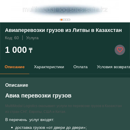
Авиаперевозки грузов из Литвы в Казахстан
Код: 60
Услуга
1 000
₸
Описание
Характеристики
Оплата
Условия возврат
Описание
Авиа перевозки грузов
MultiModal Logistics оказывает услуги по перевозке грузов в Казахстан
из стран СНГ, Европы, США и Китая.
В перечень услуг входят:
доставка грузов «от двери до двери»;