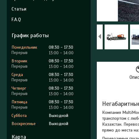
Статьи
F.A.Q
График работы
Понедельник
08:30
17:30
13:00
14:00
Вторник
08:30
17:30
13:00
14:00
Среда
08:30
17:30
Опи
13:00
14:00
Четверг
08:30
17:30
13:00
14:00
Пятница
08:30
17:30
Негабаритны
13:00
14:00
Компания MultiMod
Суббота
Выходной
транспортом с люб
Воскресенье
Выходной
Казахстан. Перево
прямо до места на
Карта
Перевозимые груз