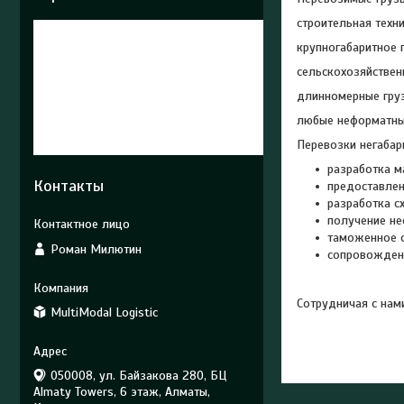
строительная техн
крупногабаритное 
сельскохозяйствен
длинномерные гру
любые неформатны
Перевозки негабар
разработка м
Контакты
предоставлен
разработка с
получение не
таможенное 
Роман Милютин
сопровождени
Сотрудничая с нам
MultiModal Logistic
050008, ул. Байзакова 280, БЦ
Almaty Towers, 6 этаж, Алматы,