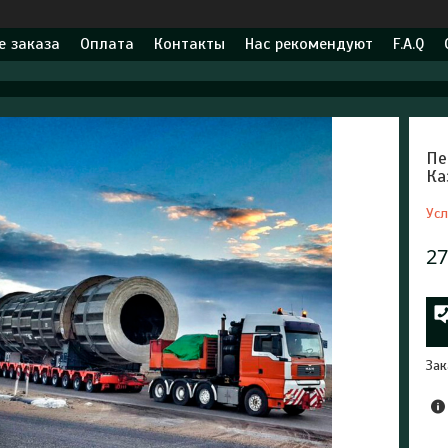
 заказа
Оплата
Контакты
Нас рекомендуют
F.A.Q
Пе
Ка
Усл
27
Зак