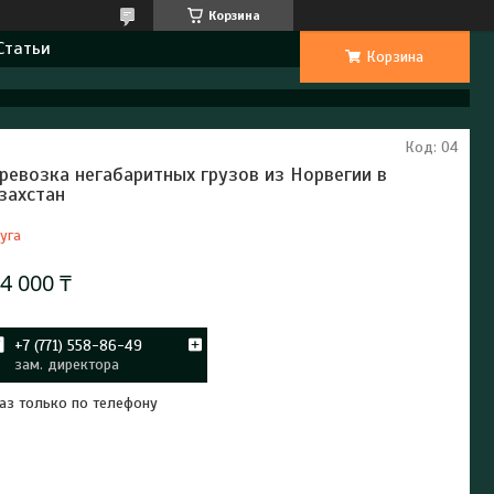
Корзина
Статьи
Корзина
Код:
04
ревозка негабаритных грузов из Норвегии в
захстан
уга
4 000 ₸
+7 (771) 558-86-49
зам. директора
аз только по телефону