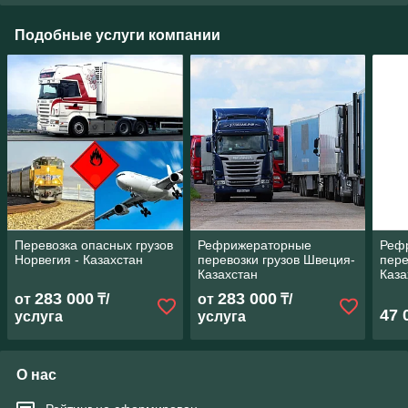
Подобные услуги компании
Перевозка опасных грузов
Рефрижераторные
Реф
Норвегия - Казахстан
перевозки грузов Швеция-
пере
Казахстан
Каза
283 000
283 000
от
₸/
от
₸/
47 
услуга
услуга
О нас