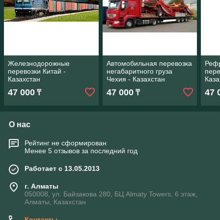
Железнодорожные
Автомобильная перевозка
Реф
перевозки Китай -
негабаритного груза
пере
Казахстан
Чехия - Казахстан
Каза
47 000
47 000
47 
₸
₸
О нас
Рейтинг не сформирован
Менее 5 отзывов за последний год
Работает с 13.05.2013
г. Алматы
050008, ул. Байзакова 280, БЦ Almaty Towers, 6 этаж,
Алматы, Казахстан
Контакты