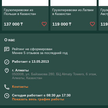
Грузоперевозки из
Грузоперевозки из Латвии
Груз
Польши в Казахстан
в Казахстан
Авст
137 000
119 000
119
₸
₸
О нас
Рейтинг не сформирован
Менее 5 отзывов за последний год
Работает с 13.05.2013
г. Алматы
050008, ул. Байзакова 280, БЦ Almaty Towers, 6 этаж,
Алматы, Казахстан
Контакты
Сегодня работает с 08:30 до 17:30
Показать весь график работы