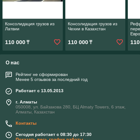
Консолидация грузов из
Консолидация грузов из
Реф
Латвии
Чехии в Казахстан
пере
Евр
110 000
110 000
110
₸
₸
О нас
Рейтинг не сформирован
Менее 5 отзывов за последний год
Работает с 13.05.2013
г. Алматы
050008, ул. Байзакова 280, БЦ Almaty Towers, 6 этаж,
Алматы, Казахстан
Контакты
Сегодня работает с 08:30 до 17:30
Показать весь график работы