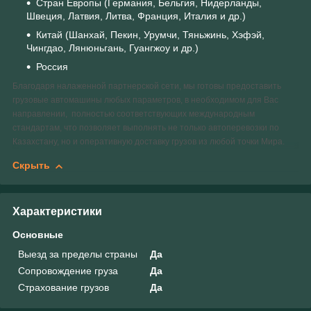
Стран Европы (Германия, Бельгия, Нидерланды,
Швеция, Латвия, Литва, Франция, Италия и др.)
Китай (Шанхай, Пекин, Урумчи, Тяньжинь, Хэфэй,
Чингдао, Лянюньгань, Гуангжоу и др.)
Россия
Благодаря налаженной партнерской сети, мы готовы предоставить
грузовые автомашины любых параметров, в необходимом для Вас
направлении, полностью соответствующих международным
стандартам, что позволяет выполнять не только автоперевозки по
Казахстану, но и оперативную доставку грузов из любой точки Мира.
Скрыть
Характеристики
Основные
Выезд за пределы страны
Да
Сопровождение груза
Да
Страхование грузов
Да