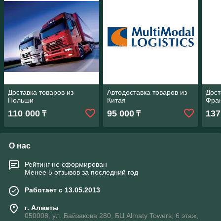
Доставка товаров из
Автодоставка товаров из
Дост
Польши
Китая
Фра
110 000
95 000
137
₸
₸
О нас
Рейтинг не сформирован
Менее 5 отзывов за последний год
Работает с 13.05.2013
г. Алматы
050008, ул. Байзакова 280, БЦ Almaty Towers, 6 этаж,