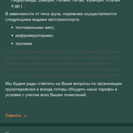
Нидерланды, Швеция, Латвия, Литва, Франция, Италия
и др.)
В зависимости от типа груза, перевозки осуществляются
следующими видами автотранспорта:
тентованными авто;
рефрижераторами;
тралами.
Благодаря налаженной партнерской сети, мы готовы предоставить
грузовые автомашины любых параметров, в необходимом для Вас
направлении, полностью соответствующих международным
стандартам, что позволяет выполнять не только автоперевозки по
Казахстану, но и оперативную доставку грузов из любой точки Мира.
Мы будем рады ответить на Ваши вопросы по организации
грузоперевозок и всегда готовы обсудить наши тарифы и
условия с учетом всех Ваших пожеланий.
Скрыть