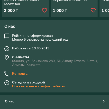
Юго-Восточная Азия -
Норвегии в Казахстан
Литв
Казахстан
2 000
1 000
1 0
₸
₸
О нас
Рейтинг не сформирован
Менее 5 отзывов за последний год
Работает с 13.05.2013
г. Алматы
050008, ул. Байзакова 280, БЦ Almaty Towers, 6 этаж,
Алматы, Казахстан
Контакты
Сегодня выходной
Показать весь график работы
О нас