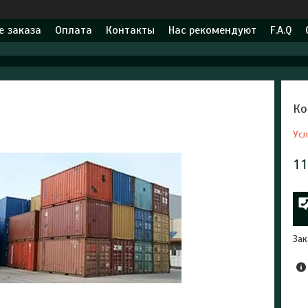
 заказа
Оплата
Контакты
Нас рекомендуют
F.A.Q
Ко
Усл
11
Зак