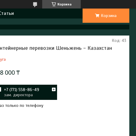
Корзина
Статьи
Корзина
Код:
43
нтейнерные перевозки Шеньжень - Казахстан
уга
8 000 ₸
+7 (771) 558-86-49
зам. директора
аз только по телефону