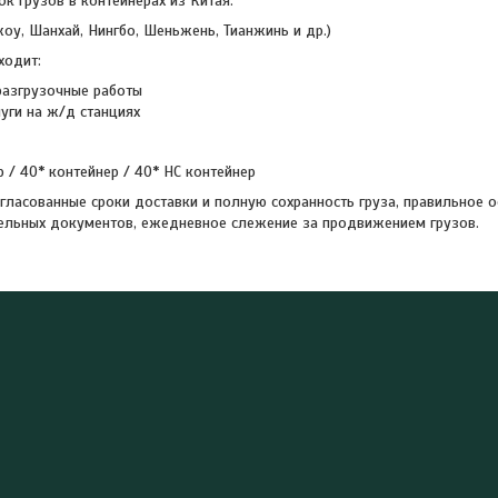
к грузов в контейнерах из Китая:
жоу, Шанхай, Нингбо, Шеньжень, Тианжинь и др.)
ходит:
разгрузочные работы
уги на ж/д станциях
р / 40* контейнер / 40* НС контейнер
гласованные сроки доставки и полную сохранность груза, правильное 
ельных документов, ежедневное слежение за продвижением грузов.