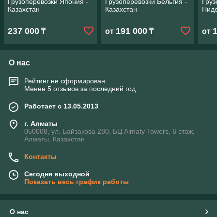
Грузоперевозки Япония -
Грузоперевозки Бельгия -
Груз
Казахстан
Казахстан
Ниде
237 000
191 000
₸
от
₸
от
О нас
Рейтинг не сформирован
Менее 5 отзывов за последний год
Работает с 13.05.2013
г. Алматы
050008, ул. Байзакова 280, БЦ Almaty Towers, 6 этаж,
Алматы, Казахстан
Контакты
Сегодня выходной
Показать весь график работы
О нас