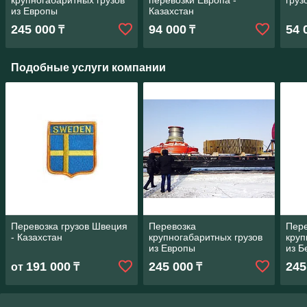
крупногабаритных грузов
перевозки Европа -
груз
из Европы
Казахстан
245 000
94 000
54 
₸
₸
Подобные услуги компании
Перевозка грузов Швеция
Перевозка
Пере
- Казахстан
крупногабаритных грузов
круп
из Европы
из Б
191 000
245 000
245
от
₸
₸