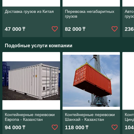
Доставка грузов из Китая
Перевозка негабаритных
Авто
грузов
груз
47 000
82 000
236
₸
₸
Подобные услуги компании
Контейнерные перевозки
Контейнерные перевозки
Конт
Европа - Казахстан
Шанхай - Казахстан
Цинд
94 000
118 000
104
₸
₸